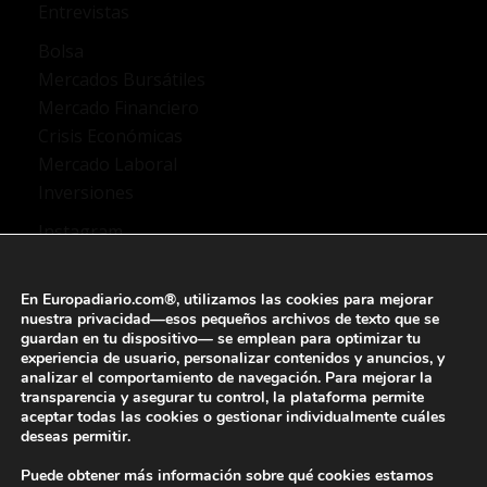
Entrevistas
Bolsa
Mercados Bursátiles
Mercado Financiero
Crisis Económicas
Mercado Laboral
Inversiones
Instagram
TikTok
X Twitter
En Europadiario.com®, utilizamos las
cookies
para mejorar
YouTube
nuestra privacidad—esos pequeños archivos de texto que se
guardan en tu dispositivo— se emplean para
optimizar tu
Facebook
experiencia de usuario
, personalizar contenidos y anuncios, y
analizar el comportamiento de navegación
. Para mejorar la
transparencia y asegurar tu control, la plataforma permite
aceptar todas las cookies o gestionar individualmente
cuáles
deseas permitir.
Aviso legal
Quienes somos
Puede obtener más información sobre qué cookies estamos