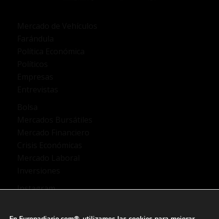
Mercado de Vehículos
Farándula
Política Económica
Políticos
Empresas
Entrevistas
Bolsa
Mercados Bursátiles
Mercado Financiero
Crisis Económicas
Mercado Laboral
Inversiones
Instagram
TikTok
X Twitter
En Europadiario.com®, utilizamos las
cookies
para mejorar