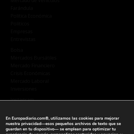
Mercado de Vehículos
Farándula
Política Económica
Políticos
Empresas
Entrevistas
Bolsa
Mercados Bursátiles
Mercado Financiero
Crisis Económicas
Mercado Laboral
Inversiones
Instagram
TikTok
X Twitter
En Europadiario.com®, utilizamos las
cookies
para mejorar
YouTube
nuestra privacidad—esos pequeños archivos de texto que se
guardan en tu dispositivo— se emplean para
optimizar tu
Facebook