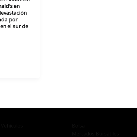
ald’s en
devastación
ada por
en el sur de
 Vehículos
Bolsa
Mercados Bursátiles