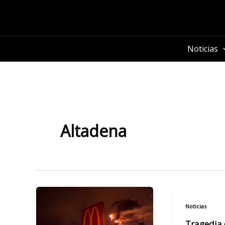
Ir
al
contenido
Noticias
Altadena
Noticias
Tragedia 