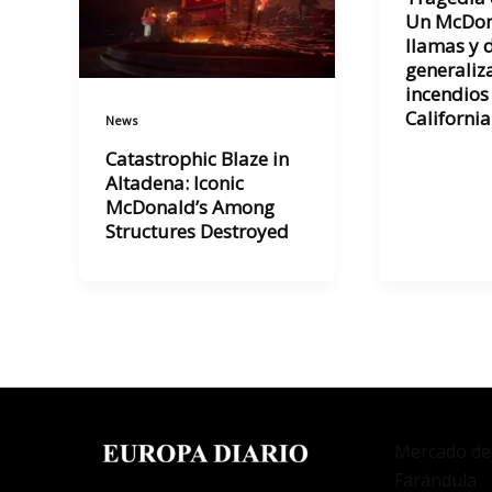
Un McDon
llamas y 
generaliz
incendios 
California
News
Catastrophic Blaze in
Altadena: Iconic
McDonald’s Among
Structures Destroyed
Mercado de
Farándula