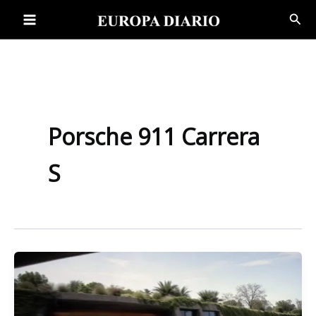
Ir
Bus
al
contenido
Porsche 911 Carrera
S