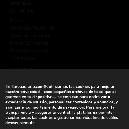
Empresas
Entrevistas
Bolsa
Mercados Bursátiles
Mercado Financiero
Crisis Económicas
Mercado Laboral
Inversiones
Instagram
TikTok
X Twitter
En Europadiario.com®, utilizamos las
cookies
para mejorar
YouTube
nuestra privacidad—esos pequeños archivos de texto que se
guardan en tu dispositivo— se emplean para
optimizar tu
Facebook
experiencia de usuario
, personalizar contenidos y anuncios, y
analizar el comportamiento de navegación
. Para mejorar la
transparencia y asegurar tu control, la plataforma permite
aceptar todas las cookies o gestionar individualmente
cuáles
deseas permitir.
Aviso legal