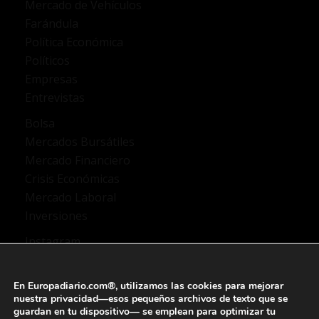
Mercado de Vehículos
Farándula
Política Económica
Políticos
Empresas
Entrevistas
Bolsa
Mercados Bursátiles
Mercado Financiero
Crisis Económicas
Mercado Laboral
Inversiones
Instagram
TikTok
X Twitter
En Europadiario.com®, utilizamos las
cookies
para mejorar
YouTube
nuestra privacidad—esos pequeños archivos de texto que se
guardan en tu dispositivo— se emplean para
optimizar tu
Facebook