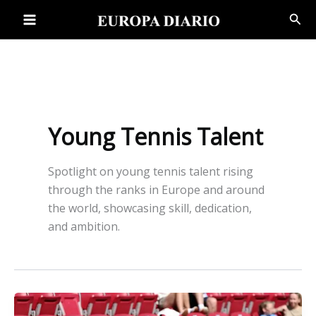
Ir
Bus
al
contenido
Young Tennis Talent
Spotlight on young tennis talent rising
through the ranks in Europe and around
the world, showcasing skill, dedication,
and ambition.