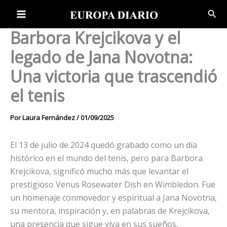
Ir
Bus
al
contenido
Barbora Krejcikova y el
legado de Jana Novotna:
Una victoria que trascendió
el tenis
Por
Laura Fernández
/
01/09/2025
El 13 de julio de 2024 quedó grabado como un día
histórico en el mundo del tenis, pero para Barbora
Krejcikova, significó mucho más que levantar el
prestigioso Venus Rosewater Dish en Wimbledon. Fue
un homenaje conmovedor y espiritual a Jana Novotna,
su mentora, inspiración y, en palabras de Krejcikova,
una presencia que sigue viva en sus sueños.