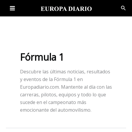
Ir
Bus
al
contenido
Fórmula 1
Descubre las últimas noticias, resultados
y eventos de la Fórmula 1 en
Europadiario.com. Mantente al día con las
carreras, pilotos, equipos y todo lo que
sucede en el campeonato más
emocionante del automovilismo.