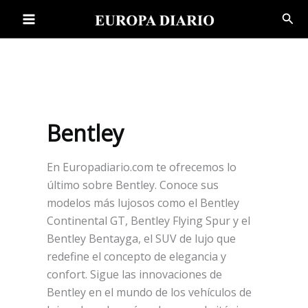
Ir
Bus
al
contenido
Bentley
En Europadiario.com te ofrecemos lo
último sobre Bentley. Conoce sus
modelos más lujosos como el Bentley
Continental GT, Bentley Flying Spur y el
Bentley Bentayga, el SUV de lujo que
redefine el concepto de elegancia y
confort. Sigue las innovaciones de
Bentley en el mundo de los vehículos de