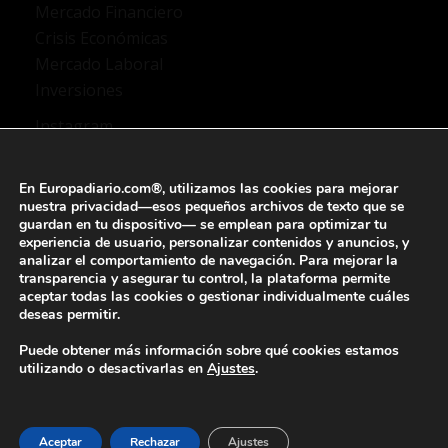
Mercado Financiero
Crisis Económicas
Mercado Laboral
Inversiones
Instagram
TikTok
X Twitter
En Europadiario.com®, utilizamos las
cookies
para mejorar
YouTube
nuestra privacidad—esos pequeños archivos de texto que se
guardan en tu dispositivo— se emplean para
optimizar tu
Facebook
experiencia de usuario
, personalizar contenidos y anuncios, y
analizar el comportamiento de navegación
. Para mejorar la
transparencia y asegurar tu control, la plataforma permite
aceptar todas las cookies o gestionar individualmente
cuáles
deseas permitir.
Aviso legal
Quienes somos
Puede obtener más información sobre qué cookies estamos
Preguntas frecuentes
utilizando o desactivarlas en
Ajustes
.
Política de privacidad
Política de Cookies
Configuración de Cookies
Contacto
Aceptar
Rechazar
Ajustes