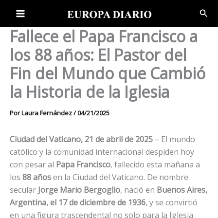
Ir
Bus
al
contenido
Fallece el Papa Francisco a
los 88 años: El Pastor del
Fin del Mundo que Cambió
la Historia de la Iglesia
Por
Laura Fernández
/
04/21/2025
Ciudad del Vaticano, 21 de abril de 2025
– El mundo
católico y la comunidad internacional despiden hoy
con pesar al
Papa Francisco
, fallecido esta mañana a
los
88 años
en la Ciudad del Vaticano. De nombre
secular
Jorge Mario Bergoglio
, nació en
Buenos Aires,
Argentina, el 17 de diciembre de 1936
, y se convirtió
en una figura trascendental no solo para la Iglesia