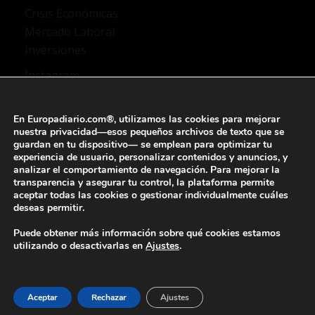
Crisis Económicas
Mercado Laboral
Inversiones
Instagram
TikTok
X Twitter
En Europadiario.com®, utilizamos las
cookies
para mejorar
YouTube
nuestra privacidad—esos pequeños archivos de texto que se
guardan en tu dispositivo— se emplean para
optimizar tu
Facebook
experiencia de usuario
, personalizar contenidos y anuncios, y
analizar el comportamiento de navegación
. Para mejorar la
transparencia y asegurar tu control, la plataforma permite
aceptar todas las cookies o gestionar individualmente
cuáles
deseas permitir.
Aviso legal
Quienes somos
Puede obtener más información sobre qué cookies estamos
Preguntas frecuentes
utilizando o desactivarlas en
Ajustes
.
Política de privacidad
Política de Cookies
Configuración de Cookies
Contacto
Aceptar
Rechazar
Ajustes